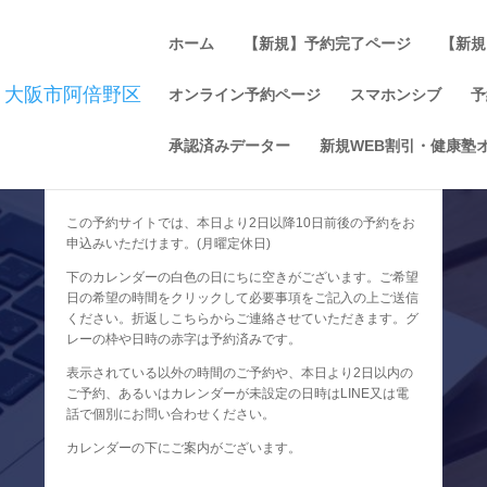
ホーム
【新規】予約完了ページ
【新規
オンライン予約ページ
スマホンシブ
予
承認済みデーター
新規WEB割引・健康塾
この予約サイトでは、本日より2日以降10日前後の予約をお
申込みいただけます。(月曜定休日)
下のカレンダーの白色の日にちに空きがございます。ご希望
日の希望の時間をクリックして必要事項をご記入の上ご送信
ください。折返しこちらからご連絡させていただきます。グ
レーの枠や日時の赤字は予約済みです。
表示されている以外の時間のご予約や、本日より2日以内の
ご予約、あるいはカレンダーが未設定の日時はLINE又は電
話で個別にお問い合わせください。
カレンダーの下にご案内がございます。